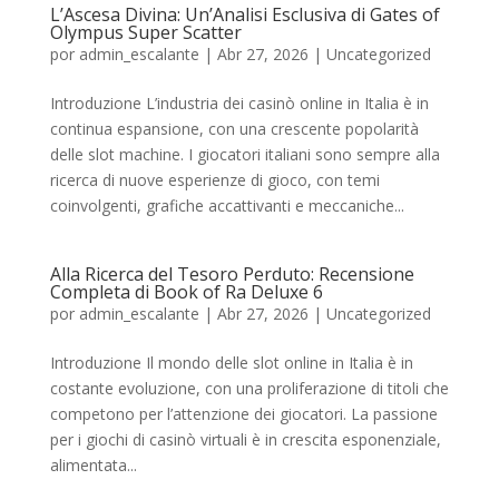
L’Ascesa Divina: Un’Analisi Esclusiva di Gates of
Olympus Super Scatter
por
admin_escalante
|
Abr 27, 2026
|
Uncategorized
Introduzione L’industria dei casinò online in Italia è in
continua espansione, con una crescente popolarità
delle slot machine. I giocatori italiani sono sempre alla
ricerca di nuove esperienze di gioco, con temi
coinvolgenti, grafiche accattivanti e meccaniche...
Alla Ricerca del Tesoro Perduto: Recensione
Completa di Book of Ra Deluxe 6
por
admin_escalante
|
Abr 27, 2026
|
Uncategorized
Introduzione Il mondo delle slot online in Italia è in
costante evoluzione, con una proliferazione di titoli che
competono per l’attenzione dei giocatori. La passione
per i giochi di casinò virtuali è in crescita esponenziale,
alimentata...